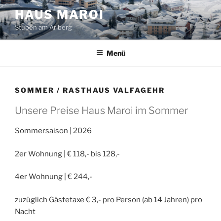
Zum
HAUS MAROI
Inhalt
Stuben am Arlberg
springen
Menü
SOMMER / RASTHAUS VALFAGEHR
Unsere Preise Haus Maroi im Sommer
Sommersaison | 2026
2er Wohnung | € 118,- bis 128,-
4er Wohnung | € 244,-
zuzüglich Gästetaxe € 3,- pro Person (ab 14 Jahren) pro
Nacht