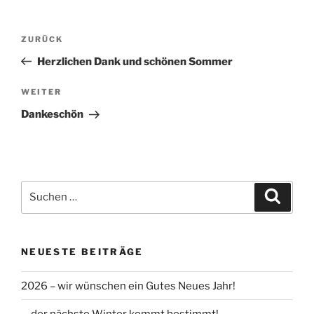
Beitragsnavigation
Vorheriger
ZURÜCK
Beitrag
Herzlichen Dank und schönen Sommer
Nächster
WEITER
Beitrag
Dankeschön
Suchen
Suche
nach:
NEUESTE BEITRÄGE
2026 – wir wünschen ein Gutes Neues Jahr!
… der nächste Winter kommt bestimmt!