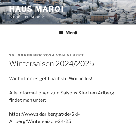
Zum
HAUS MAROI
Inhalt
Stuben am Arlberg
springen
Menü
VERÖFFENTLICHT
25. NOVEMBER 2024
VON
ALBERT
AM
Wintersaison 2024/2025
Wir hoffen es geht nächste Woche los!
Alle Informationen zum Saisons Start am Arlberg
findet man unter:
https://www.skiarlberg.at/de/Ski-
Arlberg/Wintersaison-24-25