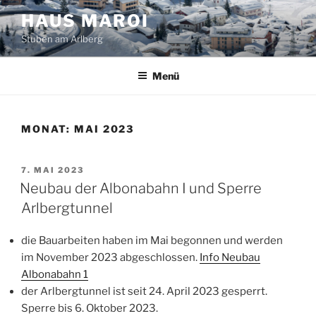
Zum
HAUS MAROI
Inhalt
Stuben am Arlberg
springen
Menü
MONAT:
MAI 2023
VERÖFFENTLICHT
7. MAI 2023
AM
Neubau der Albonabahn I und Sperre
Arlbergtunnel
die Bauarbeiten haben im Mai begonnen und werden
im November 2023 abgeschlossen.
Info Neubau
Albonabahn 1
der Arlbergtunnel ist seit 24. April 2023 gesperrt.
Sperre bis 6. Oktober 2023.