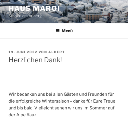
Zum
HAUS MAROI
Inhalt
Stuben am Arlberg
springen
Menü
VERÖFFENTLICHT
19. JUNI 2022
VON
ALBERT
AM
Herzlichen Dank!
Wir bedanken uns bei allen Gästen und Freunden für
die erfolgreiche Wintersaison – danke für Eure Treue
und bis bald. Vielleicht sehen wir uns im Sommer auf
der Alpe Rauz.