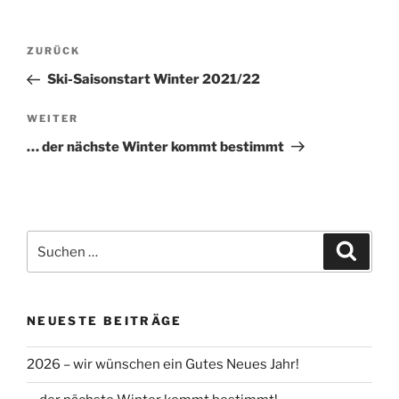
Beitragsnavigation
Vorheriger
ZURÜCK
Beitrag
Ski-Saisonstart Winter 2021/22
Nächster
WEITER
Beitrag
… der nächste Winter kommt bestimmt
Suchen
Suche
nach:
NEUESTE BEITRÄGE
2026 – wir wünschen ein Gutes Neues Jahr!